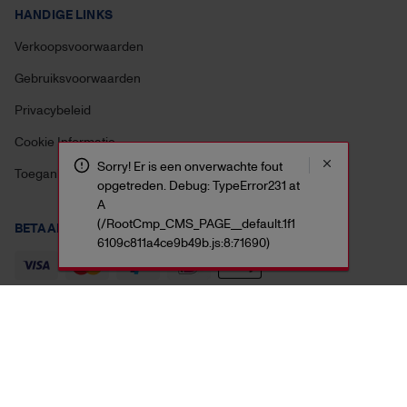
HANDIGE LINKS
Verkoopsvoorwaarden
Gebruiksvoorwaarden
Privacybeleid
Cookie Informatie
Sorry! Er is een onverwachte fout
Toegankelijkheidsverklaring
opgetreden. Debug: TypeError231 at
A
(/RootCmp_CMS_PAGE__default.1f1
BETAAL VEILIG MET:
6109c811a4ce9b49b.js:8:71690)