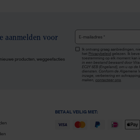
te aanmelden voor
E-mailadres
*
Ik ontvang graag aanbiedingen, nie
het
Privacybeleid
gelezen. Ik beves
toestemming op elk moment kan i
, nieuwe producten, weggeefacties
in een bestand bewaard door Vita
EC2Y 5EB (Engeland), om u op de h
diensten. Conform de Algemene V
inzage, verbetering en schrapping
maken,
contacteer ons
.
BETAAL VEILIG MET:
den
den