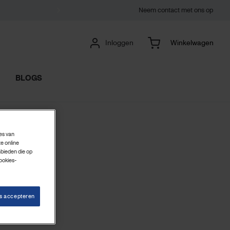
Neem contact met ons op
Inloggen
Winkelwagen
BLOGS
ies van
e online
nbieden die op
ookies-
es accepteren