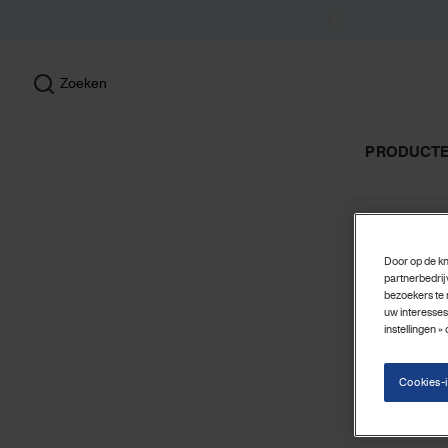
Zoeken
PRODUCT
Door op de kn
partnerbedrij
bezoekers te 
uw interesses
instellingen »
Cookies-i