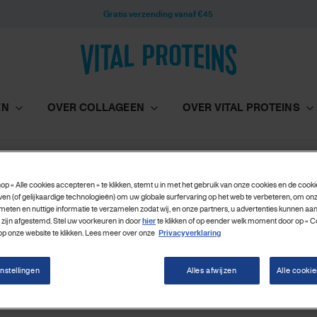
Gratis verzending vanaf €45
EN
OVER COLLAGEEN
OVER VITAL PROTEINS
op « Alle cookies accepteren » te klikken, stemt u in met het gebruik van onze cookies en de cook
ven (of gelijkaardige technologieën) om uw globale surfervaring op het web te verbeteren, om onz
meten en nuttige informatie te verzamelen zodat wij, en onze partners, u advertenties kunnen aa
 zijn afgestemd. Stel uw voorkeuren in door
hier
te klikken of op eender welk moment door op « C
 op onze website te klikken. Lees meer over onze
Privacyverklaring
nstellingen
Alles afwijzen
Alle cooki