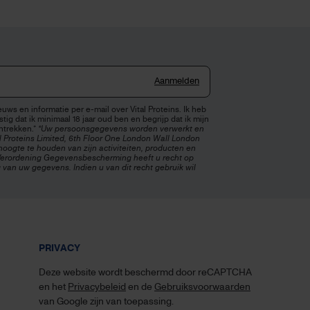
Aanmelden
uws en informatie per e-mail over Vital Proteins. Ik heb
tig dat ik minimaal 18 jaar oud ben en begrijp dat ik mijn
ntrekken.*
*Uw persoonsgegevens worden verwerkt en
l Proteins Limited, 6th Floor One London Wall London
oogte te houden van zijn activiteiten, producten en
erordening Gegevensbescherming heeft u recht op
 van uw gegevens. Indien u van dit recht gebruik wil
PRIVACY
Deze website wordt beschermd door reCAPTCHA
en het
Privacybeleid
en de
Gebruiksvoorwaarden
van Google zijn van toepassing.