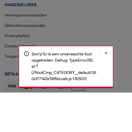
HANDIGE LINKS
Verkoopsvoorwaarden
Gebruiksvoorwaarden
Privacybeleid
Cookie Informatie
Sorry! Er is een onverwachte fout
Toegankelijkheidsverklaring
opgetreden. Debug: TypeError29L
at T
(/RootCmp_CATEGORY__default.05
BETAAL VEILIG MET:
0cf77142a19f8bcceb.js:1:82931)