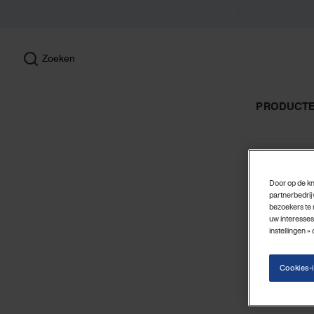
Zoeken
PRODUCT
Door op de kn
partnerbedrij
bezoekers te 
uw interesses
instellingen »
Cookies-i