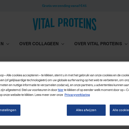
Gratis verzending vanaf €45
EN
OVER COLLAGEEN
OVER VITAL PROTEINS
op « Alle cookies accepteren » te klikken, stemt u in met het gebruik van onze cookies en de cook
ven (of gelijkaardige technologieën) om uw globale surfervaring op het web te verbeteren, om onz
meten en nuttige informatie te verzamelen zodat wij, en onze partners, u advertenties kunnen aa
 zijn afgestemd. Stel uw voorkeuren in door
hier
te klikken of op eender welk moment door op « C
 op onze website te klikken. Lees meer over onze
Privacyverklaring
nstellingen
Alles afwijzen
Alle cooki