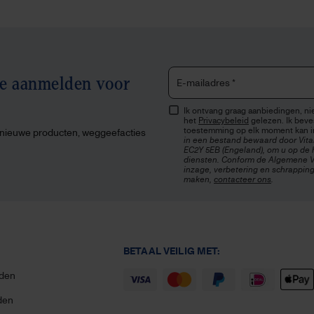
te aanmelden voor
E-mailadres
*
Ik ontvang graag aanbiedingen, nie
het
Privacybeleid
gelezen. Ik beves
toestemming op elk moment kan i
, nieuwe producten, weggeefacties
in een bestand bewaard door Vita
EC2Y 5EB (Engeland), om u op de h
diensten. Conform de Algemene V
inzage, verbetering en schrapping
maken,
contacteer ons
.
BETAAL VEILIG MET:
den
den