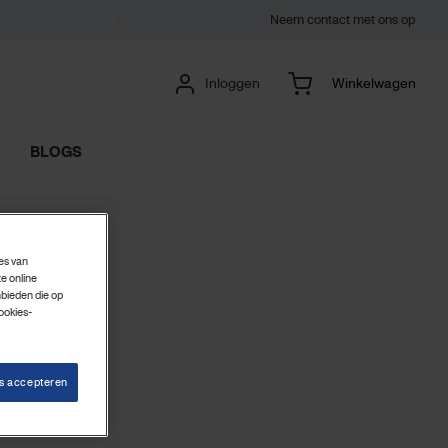
Neem contact met ons op
Inloggen
Winkelwagen
BLOGS
ies van
e online
nbieden die op
ookies-
es accepteren