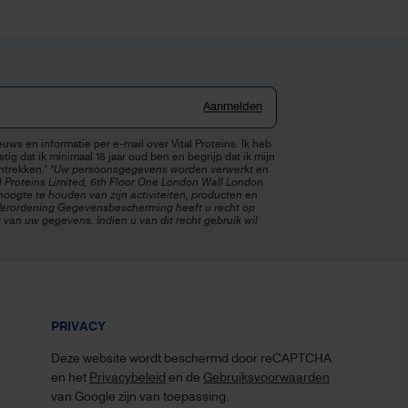
Aanmelden
uws en informatie per e-mail over Vital Proteins. Ik heb
tig dat ik minimaal 18 jaar oud ben en begrijp dat ik mijn
ntrekken.*
*Uw persoonsgegevens worden verwerkt en
l Proteins Limited, 6th Floor One London Wall London
oogte te houden van zijn activiteiten, producten en
erordening Gegevensbescherming heeft u recht op
 van uw gegevens. Indien u van dit recht gebruik wil
PRIVACY
Deze website wordt beschermd door reCAPTCHA
en het
Privacybeleid
en de
Gebruiksvoorwaarden
van Google zijn van toepassing.